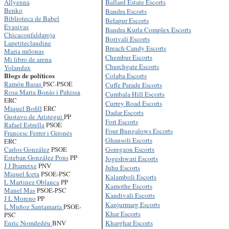
Ballard Estate Escorts
Allyenna
Benko
Bandra Escorts
Biblioteca de Babel
Belapur Escorts
Evasivas
Bandra Kurla Complex Escorts
Chicaconfaldaroja
Borivali Escorts
Lapetiteclaudine
Breach Candy Escorts
Maria milonas
Chembur Escorts
Mi libro de arena
Churchgate Escorts
Yolandax
Blogs de políticos
Colaba Escorts
Ramón Basas
PSC-PSOE
Cuffe Parade Escorts
Rosa Maria Bonàs i Pahissa
Cumbala Hill Escorts
ERC
Currey Road Escorts
Miquel Bofill
ERC
Dadar Escorts
Gustavo de Arístegui
PP
Fort Escorts
Rafael Estrella
PSOE
Four Bungalows Escorts
Francesc Ferrer i Gironés
Ghansoli Escorts
ERC
Goregaon Escorts
Carlos González
PSOE
Esteban González Pons
PP
Jogeshwari Escorts
J J Ibarretxe
PNV
Juhu Escorts
Miquel Iceta
PSOE-PSC
Kalamboli Escorts
L Martinez Oblanca
PP
Kamothe Escorts
Manel Mas
PSOE-PSC
Kandivali Escorts
J L Moreno
PP
Kanjurmarg Escorts
L Muñoz Santamaría
PSOE-
Khar Escorts
PSC
Kharghar Escorts
Enric Nomdedéu
BNV