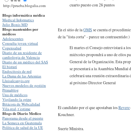
WWW
cuarto puesto con 28 puntos
http://prueba.blogalia.com
Blogs informática médica
Medical Informatics
Julio Bonis MD
Blogs mantenidos por
En el sitio de la
OMS
se cuenta el procedimien
médicos
de la "lista corta" - parece un contrasentido:)
Adolescentes
Consulta joven virtual
El martes el Consejo entrevistará a los
Copensalud
Diario de un residente de
miércoles propondrá a uno de ellos pa
cardiologia de Valencia
General de la Organización. Esta pro
Diario de un médico del SAS
El bisturí
se presentará a la Asamblea Mundial de
Endocitosis de red
celebrará una reunión extraordinaria 
La Dama de las Artemias
Lluisalcanyis.org
al próximo Director General
Nuevos modelos de gestión
Primablog
Una de médicos
Vigilando la gripe
Bitácora de Webcalidad
El candidato por el que apostaban los
Revere
Vila-real, t´estime
Blogs de Diario Medico
Kouchner.
Panorama desde el puente
La Semeca en Guatemala
Política de salud de la UE
Suerte Ministra.