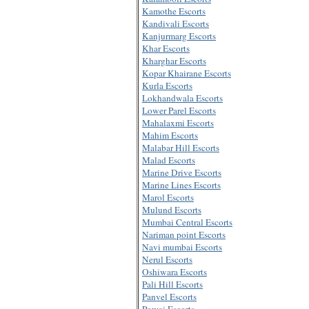
Kamothe Escorts
Kandivali Escorts
Kanjurmarg Escorts
Khar Escorts
Kharghar Escorts
Kopar Khairane Escorts
Kurla Escorts
Lokhandwala Escorts
Lower Parel Escorts
Mahalaxmi Escorts
Mahim Escorts
Malabar Hill Escorts
Malad Escorts
Marine Drive Escorts
Marine Lines Escorts
Marol Escorts
Mulund Escorts
Mumbai Central Escorts
Nariman point Escorts
Navi mumbai Escorts
Nerul Escorts
Oshiwara Escorts
Pali Hill Escorts
Panvel Escorts
Powai Escorts