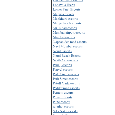
Lonavala Escrts
Lower Parel Escorts
Mapusa escorts
Mankhurd escorts
Margo beach escorts
MG Road escorts
Mumbai airport escorts
Mumbai escorts
Napean Sea road escorts
Navi Mumbai escorts
Nerul Escorts
Nerul Beach Escorts
North Goa escorts
Panaji escorts
Panvel escorts
Park Circus escorts
Park Street escorts
Patuli Garia escorts
Peddar road escorts
Pernem escorts
Powai Escorts
Pune escorts
rajarhat escorts
Saki Naka escorts