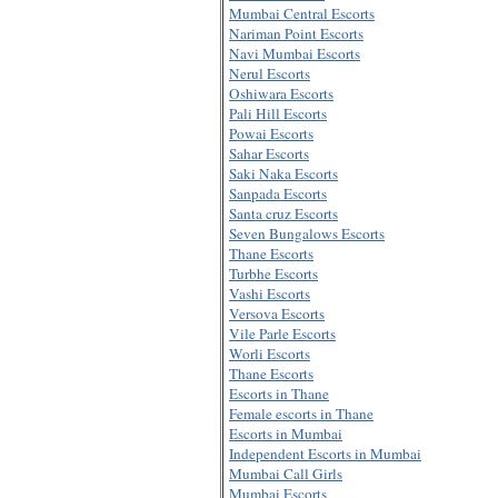
Mumbai Central Escorts
Nariman Point Escorts
Navi Mumbai Escorts
Nerul Escorts
Oshiwara Escorts
Pali Hill Escorts
Powai Escorts
Sahar Escorts
Saki Naka Escorts
Sanpada Escorts
Santa cruz Escorts
Seven Bungalows Escorts
Thane Escorts
Turbhe Escorts
Vashi Escorts
Versova Escorts
Vile Parle Escorts
Worli Escorts
Thane Escorts
Escorts in Thane
Female escorts in Thane
Escorts in Mumbai
Independent Escorts in Mumbai
Mumbai Call Girls
Mumbai Escorts