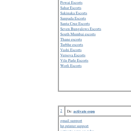
Powai Escorts
Sahar Escorts
Sakinaka Escorts
Sanpada Escorts
Santa Cruz Escorts
Seven Bungalows Escorts
South Mumbai escorts
Thane escorts
Turbhe escorts
Vashi Escorts
Versova Escorts
Vile Parle Escorts
Worli Escorts
2
activate espn
De:
gmail support
hp printer support
activate espn on roku