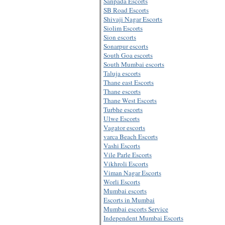
Sanpada Escorts
SB Road Escorts
Shivaji Nagar Escorts
Siolim Escorts
Sion escorts
Sonarpur escorts
South Goa escorts
South Mumbai escorts
Taluja escorts
Thane east Escorts
Thane escorts
Thane West Escorts
Turbhe escorts
Ulwe Escorts
Vagator escorts
varca Beach Escorts
Vashi Escorts
Vile Parle Escorts
Vikhroli Escorts
Viman Nagar Escorts
Worli Escorts
Mumbai escorts
Escorts in Mumbai
Mumbai escorts Service
Independent Mumbai Escorts