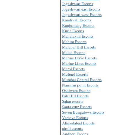
Jogeshwari Escorts
Jogeshwari east Escorts
Jogeshwari west Escorts
Kandivali Escorts
Kanjurmarg Escorts
Kurla Escorts
Mahalaxmi Escorts
Mahim Escorts
Malabar Hill Escorts
Malad Escorts
Marine Drive Escorts
Marine Lines Escorts
Marol Escorts
Mulund Escorts
Mumbai Central Escorts
Nariman point Escorts
Oshiwara Escorts
Pali Hill Escorts
Sahar escorts
Santa cruz Escorts
Seven Bungalows Escorts
Versova Escorts
Ahmedabad Escorts
airoli escorts
Andheri Escorts