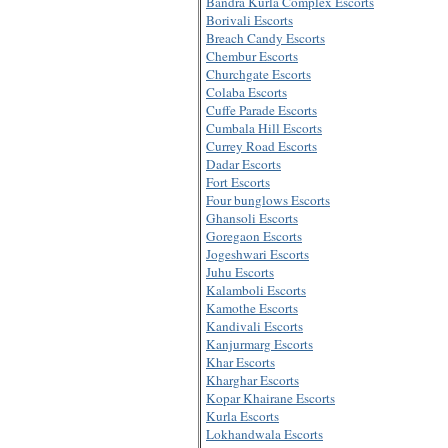
Bandra Kurla Complex Escorts
Borivali Escorts
Breach Candy Escorts
Chembur Escorts
Churchgate Escorts
Colaba Escorts
Cuffe Parade Escorts
Cumbala Hill Escorts
Currey Road Escorts
Dadar Escorts
Fort Escorts
Four bunglows Escorts
Ghansoli Escorts
Goregaon Escorts
Jogeshwari Escorts
Juhu Escorts
Kalamboli Escorts
Kamothe Escorts
Kandivali Escorts
Kanjurmarg Escorts
Khar Escorts
Kharghar Escorts
Kopar Khairane Escorts
Kurla Escorts
Lokhandwala Escorts