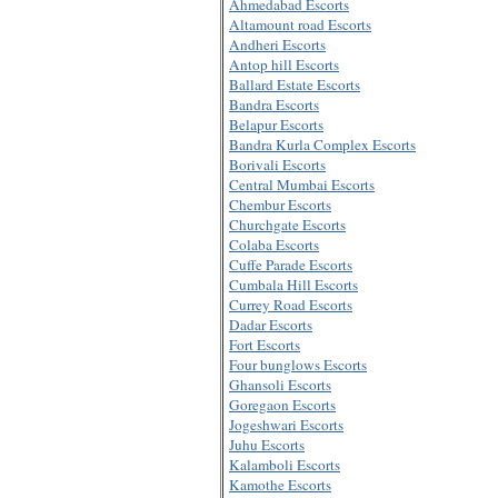
Ahmedabad Escorts
Altamount road Escorts
Andheri Escorts
Antop hill Escorts
Ballard Estate Escorts
Bandra Escorts
Belapur Escorts
Bandra Kurla Complex Escorts
Borivali Escorts
Central Mumbai Escorts
Chembur Escorts
Churchgate Escorts
Colaba Escorts
Cuffe Parade Escorts
Cumbala Hill Escorts
Currey Road Escorts
Dadar Escorts
Fort Escorts
Four bunglows Escorts
Ghansoli Escorts
Goregaon Escorts
Jogeshwari Escorts
Juhu Escorts
Kalamboli Escorts
Kamothe Escorts