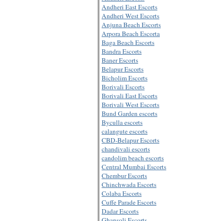
Andheri East Escorts
Andheri West Escorts
Anjuna Beach Escorts
Arpora Beach Escorta
Baga Beach Escorts
Bandra Escorts
Baner Escorts
Belapur Escorts
Bicholim Escorts
Borivali Escorts
Borivali East Escorts
Borivali West Escorts
Bund Garden escorts
Byculla escorts
calangute escorts
CBD-Belapur Escorts
chandivali escorts
candolim beach escorts
Central Mumbai Escorts
Chembur Escorts
Chinchwada Escorts
Colaba Escorts
Cuffe Parade Escorts
Dadar Escorts
Ghansoli Escorts