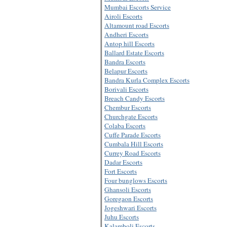
Mumbai Escorts Service
Airoli Escorts
Altamount road Escorts
Andheri Escorts
Antop hill Escorts
Ballard Estate Escorts
Bandra Escorts
Belapur Escorts
Bandra Kurla Complex Escorts
Borivali Escorts
Breach Candy Escorts
Chembur Escorts
Churchgate Escorts
Colaba Escorts
Cuffe Parade Escorts
Cumbala Hill Escorts
Currey Road Escorts
Dadar Escorts
Fort Escorts
Four bunglows Escorts
Ghansoli Escorts
Goregaon Escorts
Jogeshwari Escorts
Juhu Escorts
Kalamboli Escorts