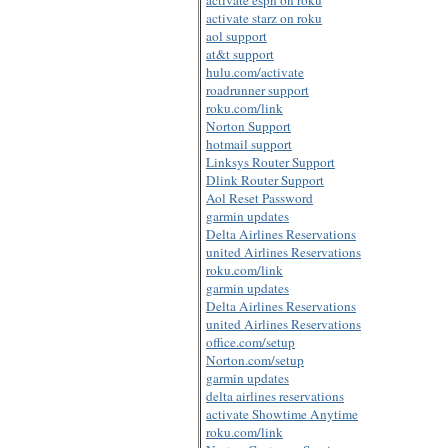
activate starz on roku
aol support
at&t support
hulu.com/activate
roadrunner support
roku.com/link
Norton Support
hotmail support
Linksys Router Support
Dlink Router Support
Aol Reset Password
garmin updates
Delta Airlines Reservations
united Airlines Reservations
roku.com/link
garmin updates
Delta Airlines Reservations
united Airlines Reservations
office.com/setup
Norton.com/setup
garmin updates
delta airlines reservations
activate Showtime Anytime
roku.com/link