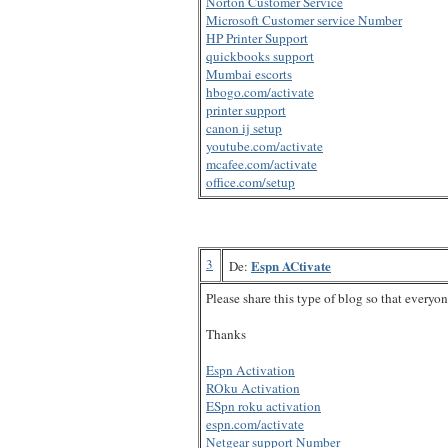
Norton Customer Service
Microsoft Customer service Number
HP Printer Support
quickbooks support
Mumbai escorts
hbogo.com/activate
printer support
canon ij setup
youtube.com/activate
mcafee.com/activate
office.com/setup
3
Espn ACtivate
De:
Please share this type of blog so that everyon
Thanks
Espn Activation
ROku Activation
ESpn roku activation
espn.com/activate
Netgear support Number