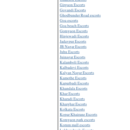
Girgaon Escorts
Govandi Escorts
Ghodbunder Road escorts
Goa escorts
Goa beach Escorts
Goregaon Escorts
Hinjewadi Escorts
Jadavpur Escorts
JB Nagar Escorts
Juhu Escorts
Juinagar Escorts
Kalamboli Escorts
Kalbadevi Escorts
Kalyan Nagar Escorts
Kamothe Escorts
Kapurbadi Escorts
Khandala Escorts
Khar Escorts
Kharadi Escorts
Kharghar Escorts
Kolkata Escorts
Kopar Khairane Escorts
Koregaon park escorts
Korum mall escorts
Lokhandwala Escorts