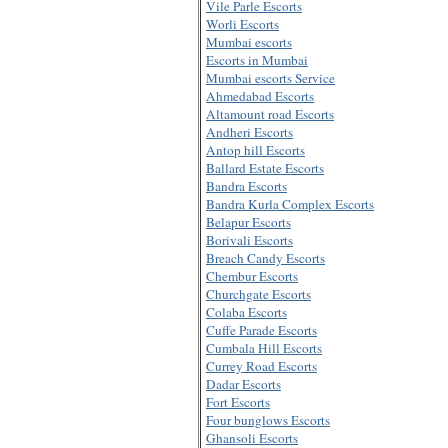
Vile Parle Escorts
Worli Escorts
Mumbai escorts
Escorts in Mumbai
Mumbai escorts Service
Ahmedabad Escorts
Altamount road Escorts
Andheri Escorts
Antop hill Escorts
Ballard Estate Escorts
Bandra Escorts
Bandra Kurla Complex Escorts
Belapur Escorts
Borivali Escorts
Breach Candy Escorts
Chembur Escorts
Churchgate Escorts
Colaba Escorts
Cuffe Parade Escorts
Cumbala Hill Escorts
Currey Road Escorts
Dadar Escorts
Fort Escorts
Four bunglows Escorts
Ghansoli Escorts