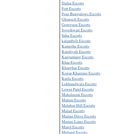
Dadar Escorts
Fort Escorts
Four Bungalows Escorts
Ghansoli Escorts
Goregaon Escorts
Jogeshwari Escorts
Juhu Escorts
kalamboli Escorts
Kamothe Escorts
Kandivali Escorts
Kanjurmarg Escorts
Khar Escorts
Kharghar Escorts
Kopar Khairane Escorts
Kurla Escorts
Lokhandwala Escorts
Lower Parel Escorts
Mahalaxmi Escorts
Mahim Escorts
Malabar Hill Escorts
Malad Escorts
Marine Drive Escorts
Marine Lines Escorts
Marol Escorts
Mulund Escorts