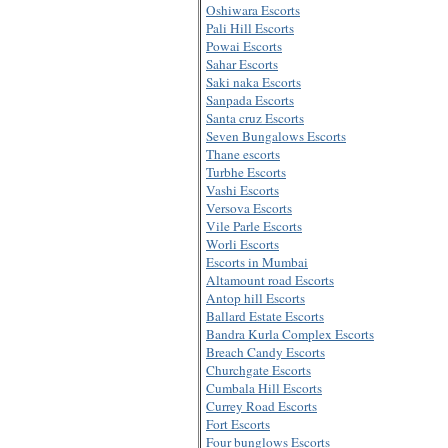
Oshiwara Escorts
Pali Hill Escorts
Powai Escorts
Sahar Escorts
Saki naka Escorts
Sanpada Escorts
Santa cruz Escorts
Seven Bungalows Escorts
Thane escorts
Turbhe Escorts
Vashi Escorts
Versova Escorts
Vile Parle Escorts
Worli Escorts
Escorts in Mumbai
Altamount road Escorts
Antop hill Escorts
Ballard Estate Escorts
Bandra Kurla Complex Escorts
Breach Candy Escorts
Churchgate Escorts
Cumbala Hill Escorts
Currey Road Escorts
Fort Escorts
Four bunglows Escorts