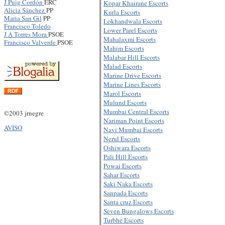
J Puig Cordón
ERC
Kopar Khairane Escorts
Alicia Sánchez
PP
Kurla Escorts
Maria San Gil
PP
Lokhandwala Escorts
Francisco Toledo
Lower Parel Escorts
J A Torres Mora
PSOE
Mahalaxmi Escorts
Francisco Valverde
PSOE
Mahim Escorts
TRANSLATE
Malabar Hill Escorts
Malad Escorts
Marine Drive Escorts
Marine Lines Escorts
Marol Escorts
Mulund Escorts
Mumbai Central Escorts
©2003 jrnegre
Nariman Point Escorts
AVISO
Navi Mumbai Escorts
Nerul Escorts
Oshiwara Escorts
Pali Hill Escorts
Powai Escorts
Sahar Escorts
Saki Naka Escorts
Sanpada Escorts
Santa cruz Escorts
Seven Bungalows Escorts
Turbhe Escorts