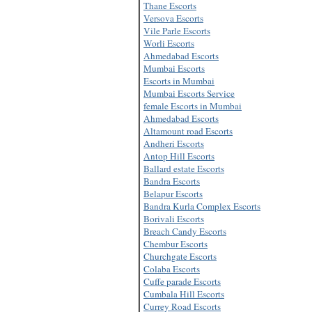
Thane Escorts
Versova Escorts
Vile Parle Escorts
Worli Escorts
Ahmedabad Escorts
Mumbai Escorts
Escorts in Mumbai
Mumbai Escorts Service
female Escorts in Mumbai
Ahmedabad Escorts
Altamount road Escorts
Andheri Escorts
Antop Hill Escorts
Ballard estate Escorts
Bandra Escorts
Belapur Escorts
Bandra Kurla Complex Escorts
Borivali Escorts
Breach Candy Escorts
Chembur Escorts
Churchgate Escorts
Colaba Escorts
Cuffe parade Escorts
Cumbala Hill Escorts
Currey Road Escorts