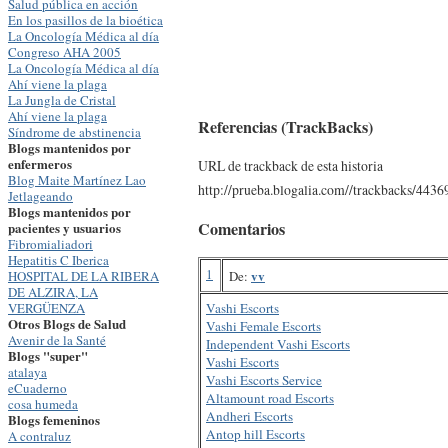
Salud pública en acción
En los pasillos de la bioética
La Oncología Médica al día
Congreso AHA 2005
La Oncología Médica al día
Ahí viene la plaga
La Jungla de Cristal
Ahí viene la plaga
Referencias (TrackBacks)
Síndrome de abstinencia
Blogs mantenidos por
enfermeros
URL de trackback de esta historia
Blog Maite Martínez Lao
http://prueba.blogalia.com//trackbacks/4436
Jetlageando
Blogs mantenidos por
Comentarios
pacientes y usuarios
Fibromialiadori
Hepatitis C Iberica
1
vv
De:
HOSPITAL DE LA RIBERA
DE ALZIRA, LA
Vashi Escorts
VERGÜENZA
Otros Blogs de Salud
Vashi Female Escorts
Avenir de la Santé
Independent Vashi Escorts
Blogs "super"
Vashi Escorts
atalaya
Vashi Escorts Service
eCuaderno
Altamount road Escorts
cosa humeda
Andheri Escorts
Blogs femeninos
Antop hill Escorts
A contraluz