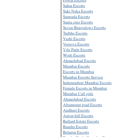
Sahar Escorts
Saki Naka Escorts
Sanpada Escorts
Santa cruz Escorts
Seven Bungalows Escorts
Turbhe Escorts
Vashi Escorts
Versova Escorts
Vile Parle Escorts
Worli Escorts
Ahmedabad Escorts
Mumbai Escorts
Escorts in Mumbai
Mumbai Escorts Service
Independent Mumbai Escorts
Female Escorts in Mumbai
Mumbai Call girls
Ahmedabad Escorts
Altamount road Escorts
Andheri Escorts
Antop hill Escorts
Ballard Estate Escorts
Bandra Escorts
Belapur Escorts